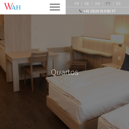
FR
DE
EN
PT
ES
+41 (0)26 919 80 37
Quartos